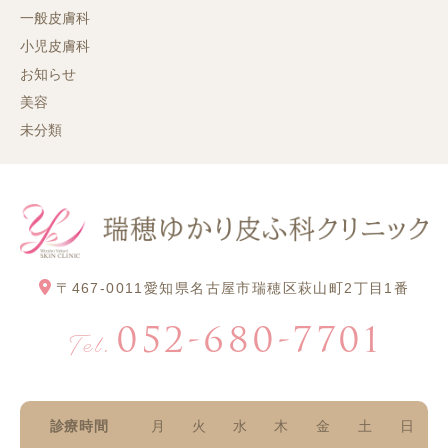
一般皮膚科
小児皮膚科
お知らせ
美容
未分類
〒467-0011
愛知県名古屋市瑞穂区萩山町2丁目1番
052-680-7701
Tel.
診療時間
月
火
水
木
金
土
日