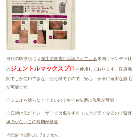
当院の医療脱毛は
厚生労働省に承認されている
米国キャンデラ社
ジェントルマックスプロ
の
を使用しております。医療機
関でしか使用できない脱毛機ですので、安心、安全に確実な脱毛
が可能です。
◇
ジェルを塗らなくてよい
ので冬でも快適に脱毛が可能！
◇日焼け肌だとレーザーで火傷をするリスクが高くなるので
紫外
線の少ないこの時期が最適
！
※妊娠中は脱毛はできません。