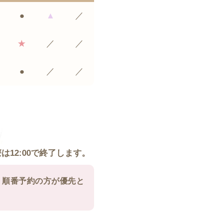
●
▲
／
★
／
／
●
／
／
12:00で終了します。
、順番予約の方が優先と