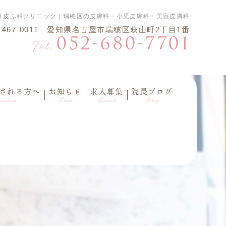
り皮ふ科クリニック｜瑞穂区の皮膚科・小児皮膚科・美容皮膚科
〒467-0011 愛知県名古屋市瑞穂区萩山町2丁目1番
052-680-7701
Tel.
される方へ
お知らせ
求人募集
院長ブログ
mation
News
Recruit
Blog