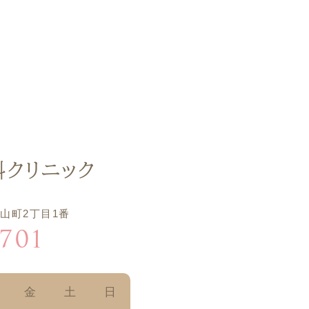
山町2丁目1番
701
金
土
日