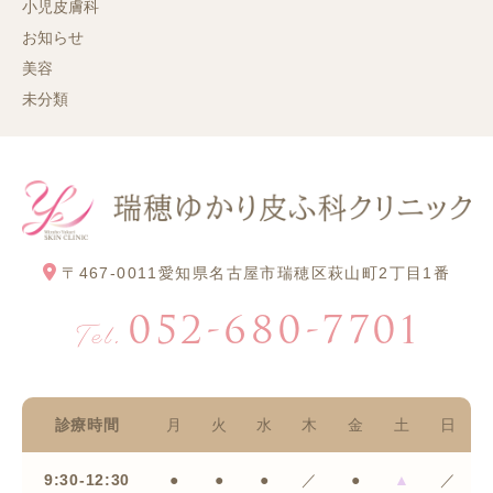
小児皮膚科
お知らせ
美容
未分類
〒467-0011
愛知県名古屋市瑞穂区萩山町2丁目1番
052-680-7701
Tel.
診療時間
月
火
水
木
金
土
日
9:30-12:30
●
●
●
／
●
▲
／